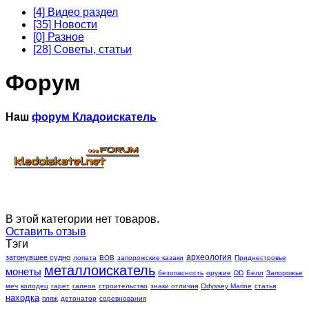
[4] Видео раздел
[35] Новости
[0] Разное
[28] Советы, статьи
Форум
Наш
форум Кладоискатель
В этой категории нет товаров.
Оставить отзыв
Тэги
археология
затонувшее судно
лопата
ВОВ
запорожские казаки
Приднестровье
металлоискатель
монеты
безопасность
оружие
DD
Белл
Запорожье
меч
колодец
гарет
галеон
строительство
знаки отличия
Odyssey Marine
статья
находка
пляж
детонатор
соревнования