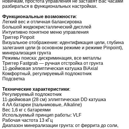
новичкам, простота управления не заставят Вас часами
разбираться в функциональных настройках.
Функциональные возможности
:
Легкий вес и отличная балансировка
Большой жидкокристаллический дисплей
Интуитивно понятное меню управления
Триггер Pinpoit
Визуальное отображение: идентификация цели, глубина
залегания цели (в основном режиме и режиме Pinpoint),
минерализация грунта
Режимы поиска: дискриминация, все металлы
Триггер Fastgrab — ручная отстройка от грунта
11-дюймовая эллиптическая катушка BiAxial
Комфортный, регулируемый подлокотник
Подсветка
Технические характеристики
:
Регулируемый подлокотник
11-дюймовая (28 см) эллиптическая DD катушка
4 AA батареи (пальчиковые, Alkaline)
Вес 1,6 кг с батареями
Используемый принцип работы: VLF
Рабочая частота 13 кГц
Диапазон минерализации грунта: от феррита до соли,