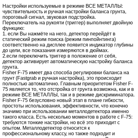
Настройки используемые в режиме ВСЕ МЕТАЛЛЫ:
чувствительность и ручная настройки баланса грунта,
пороговый сигнал, звуковая подстройка.
Переключатель на рукояти (триггер) выполняет двойную
функцию:
1. если Вы нажмёте на него, детектор перейдёт в
статический режим поиска (режим пинпойнтинга)
соответственно на дисплее появится индикатор глубины
до цели, все показания измеряются в дюймах.
2.если переключить триггер в положение от себя,
детектор активирует автоматическую настройку баланса
грунта.
Fisher F-75 имеет два способа регулировки баланса на
грунт (Fastgrab и ручная настройка), это происходит
полностью автоматично. Главным приоритетом Fisher F-
75 является то, что отстройка от грунта возможна, как и в
режиме ВСЕ МЕТАЛЛЫ, так и в режиме дискриминатора.
Fisher F-75 безусловно новый этап в плане гибкости,
простоты использования, эффективности, что конечно
значимо при использовании металлодетектора именно
такого класса. Есть несколько моментов в работе с F-75:
требуются тонкие настройки, но всё это приходит с
опытом. Металлодетектор относится к
профессиональному классу, но также подходит и