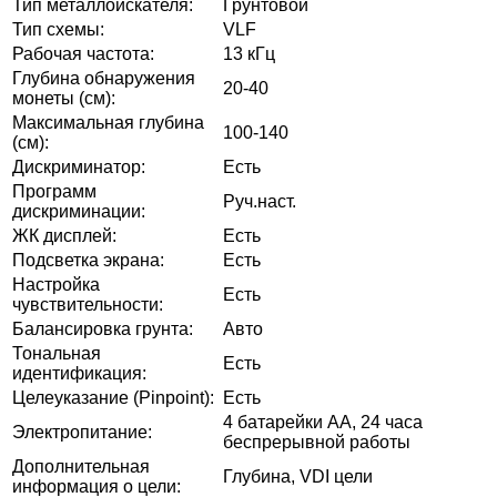
Тип металлоискателя:
Грунтовой
Тип схемы:
VLF
Рабочая частота:
13 кГц
Глубина обнаружения
20-40
монеты (см):
Максимальная глубина
100-140
(см):
Дискриминатор:
Есть
Программ
Руч.наст.
дискриминации:
ЖК дисплей:
Есть
Подсветка экрана:
Есть
Настройка
Есть
чувствительности:
Балансировка грунта:
Авто
Тональная
Есть
идентификация:
Целеуказание (Pinpoint):
Есть
4 батарейки АА, 24 часа
Электропитание:
беспрерывной работы
Дополнительная
Глубина, VDI цели
информация о цели: