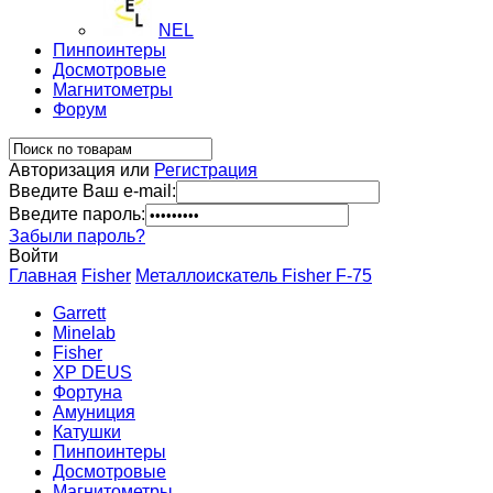
NEL
Пинпоинтеры
Досмотровые
Магнитометры
Форум
Авторизация или
Регистрация
Введите Ваш e-mail:
Введите пароль:
Забыли пароль?
Войти
Главная
Fisher
Металлоискатель Fisher F-75
Garrett
Minelab
Fisher
XP DEUS
Фортуна
Амуниция
Катушки
Пинпоинтеры
Досмотровые
Магнитометры